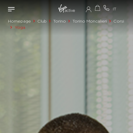
Homepage
Club
Torino
Torino Moncalieri
Corsi
Yoga