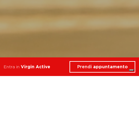
Prendi
appuntamento
Entra in
Virgin Active
5 Corsi