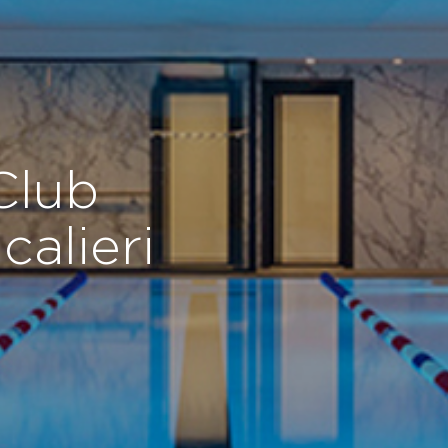
 Club
calieri