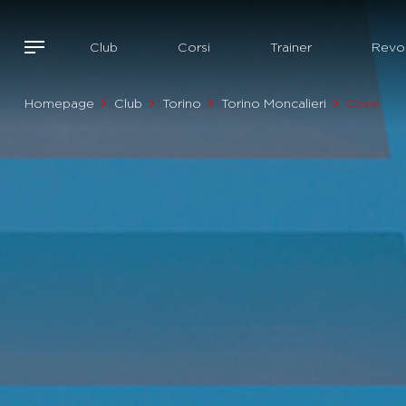
Club
Corsi
Trainer
Revol
Homepage
Club
Torino
Torino Moncalieri
Corsi