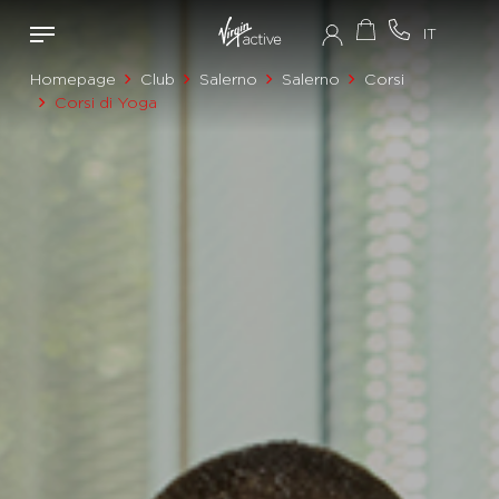
Homepage
Club
Salerno
Salerno
Corsi
Corsi di Yoga