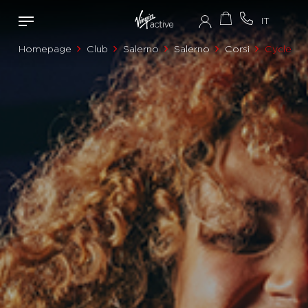
Homepage
Club
Salerno
Salerno
Corsi
Cycle