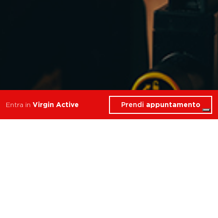
Prendi
appuntamento
Entra in
Virgin Active
3 Corsi