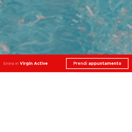
Prendi
appuntamento
Entra in
Virgin Active
4 Corsi