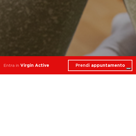
Prendi
appuntamento
Entra in
Virgin Active
7 Corsi