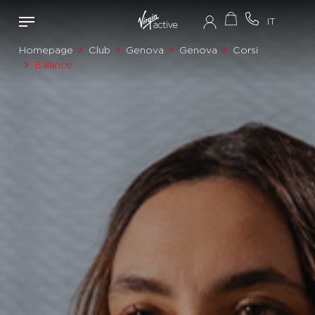
Homepage
Club
Genova
Genova
Corsi
Balance