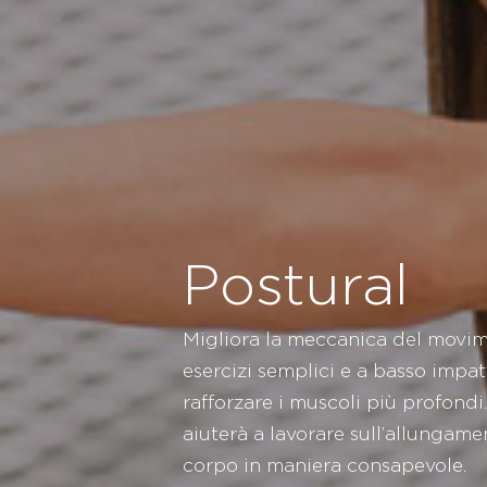
Postural
Migliora la meccanica del movime
esercizi semplici e a basso impa
rafforzare i muscoli più profondi
aiuterà a lavorare sull’allungamen
corpo in maniera consapevole.