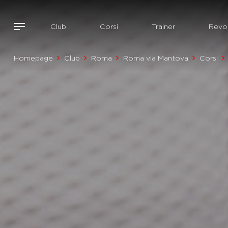
Club
Corsi
Trainer
Revol
Homepage
Club
Roma
Roma via Mantova
Corsi