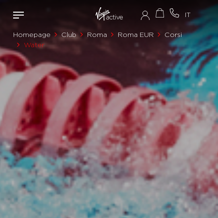
Homepage
Club
Roma
Roma EUR
Corsi
Water