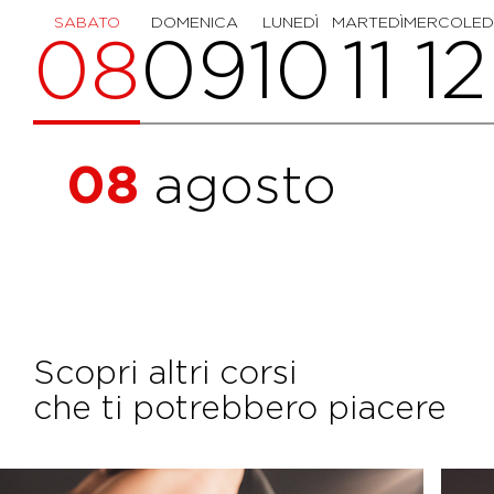
SABATO
DOMENICA
LUNEDÌ
MARTEDÌ
MERCOLED
08
09
10
11
12
08
agosto
Scopri altri corsi
che ti potrebbero piacere