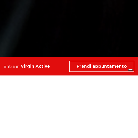
Prendi
appuntamento
Entra in
Virgin Active
7 Corsi