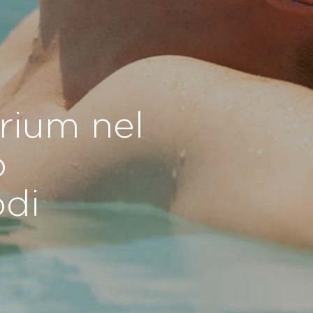
arium nel
o
odi