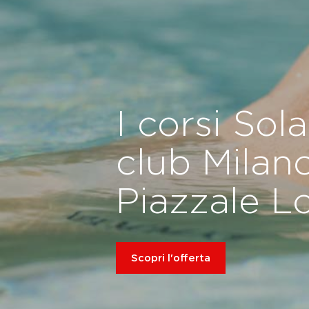
I corsi Sol
club Milan
Piazzale L
Scopri l'offerta