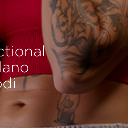
ctional
ilano
odi