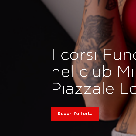
I corsi Fun
nel club M
Piazzale L
Scopri l'offerta