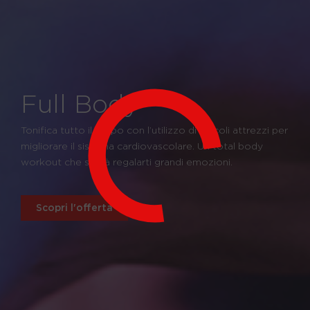
Full Body
Tonifica tutto il corpo con l’utilizzo di piccoli attrezzi per
migliorare il sistema cardiovascolare. Un total body
workout che saprà regalarti grandi emozioni.
Scopri l'offerta