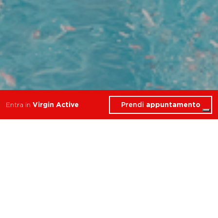
Prendi
appuntamento
Entra in
Virgin Active
4 Corsi