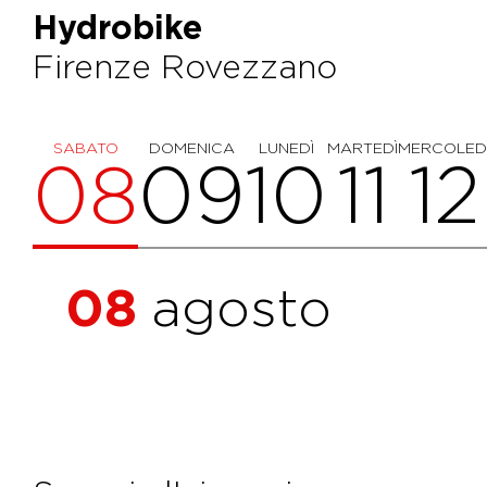
Hydrobike
Firenze Rovezzano
SABATO
DOMENICA
LUNEDÌ
MARTEDÌ
MERCOLED
08
09
10
11
12
08
agosto