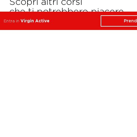
Scopri altri corsi
che ti potrebbero piacere
Prend
Entra in
Virgin Active
Water Tone
Stabilità, Forza