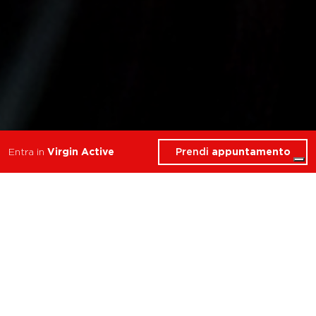
Prendi
appuntamento
Entra in
Virgin Active
7 Corsi