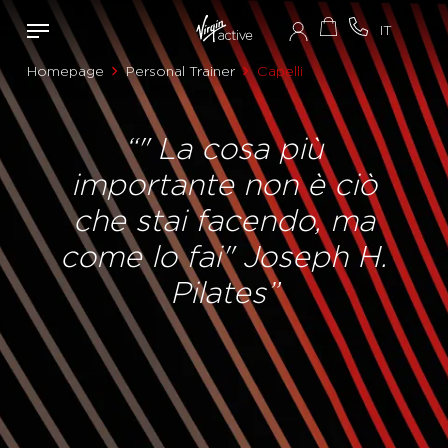
Homepage
Personal Trainer
Capelli
“" La cosa più
importante non è ciò
che stai facendo, ma
come lo fai" Joseph H.
Pilates”