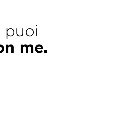
e puoi
con me.