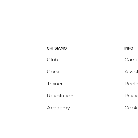
CHI SIAMO
INFO
Club
Carri
Corsi
Assis
Trainer
Recl
Revolution
Priva
Academy
Cooki
Corporate
Termi
Virgin
Concierge
Codic