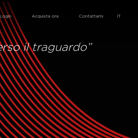
Login
Acquista ora
Contattami
erso il traguardo”