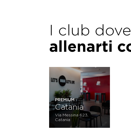
I club dov
allenarti 
PREMIUM
Catania
Via Messina 623,
Catania