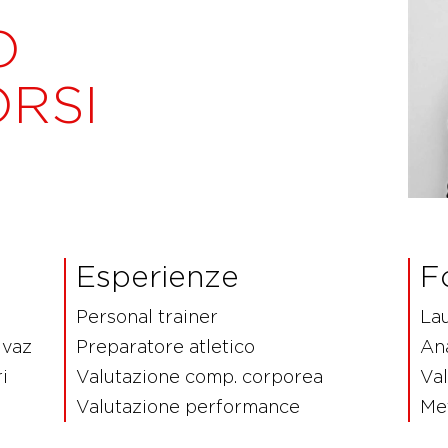
O
RSI
Esperienze
F
Personal trainer
La
ivaz
Preparatore atletico
Ana
i
Valutazione comp. corporea
Val
Valutazione performance
Met