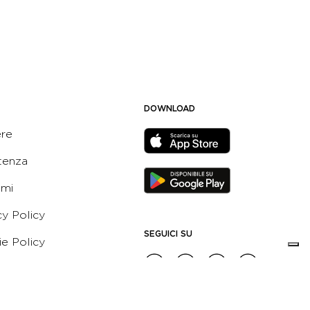
DOWNLOAD
ere
tenza
ami
cy Policy
SEGUICI SU
e Policy
ni e Condizioni dell’App
 Active Italia
e etico