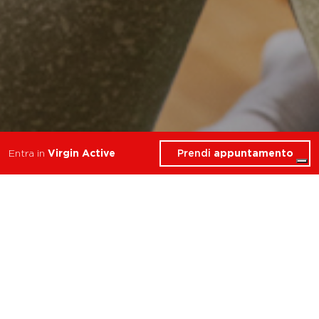
Prendi
appuntamento
Entra in
Virgin Active
9 Corsi