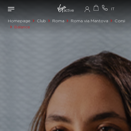
Homepage
Club
Roma
Roma via Mantova
Corsi
Balance