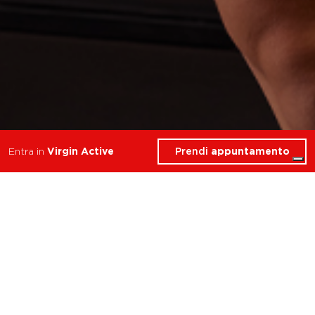
Prendi
appuntamento
Entra in
Virgin Active
10 Corsi