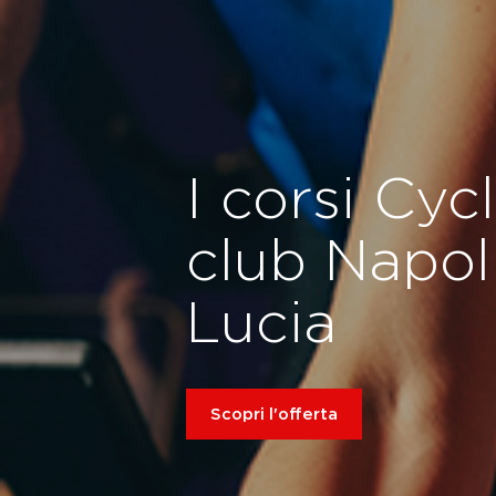
I corsi Cyc
club Napol
Lucia
Scopri l'offerta