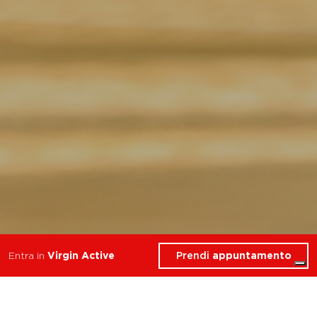
Prendi
appuntamento
Entra in
Virgin Active
I migliori corsi di Yoga
nella zona di Milano