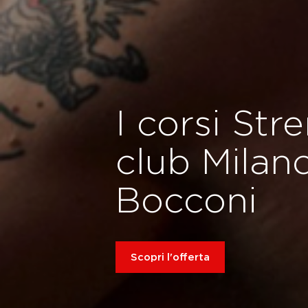
I corsi Str
club Milan
Bocconi
Scopri l'offerta