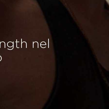
ength nel
o