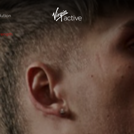
ution
rength