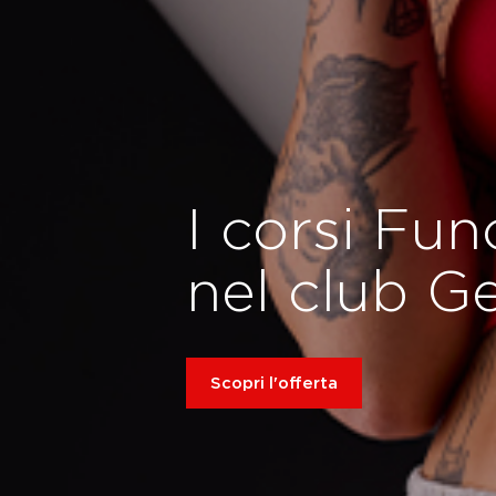
I corsi Fun
nel club G
Scopri l'offerta