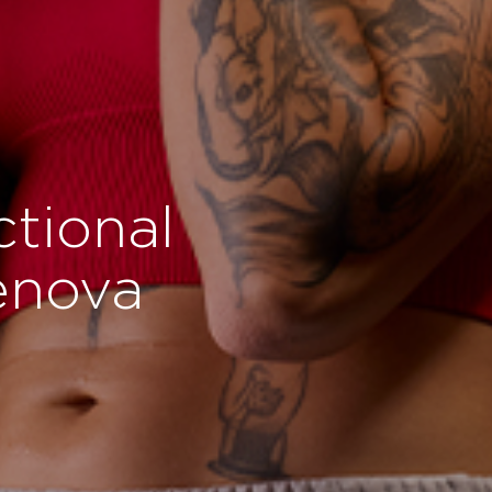
ctional
enova