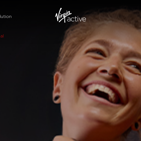
ution
al