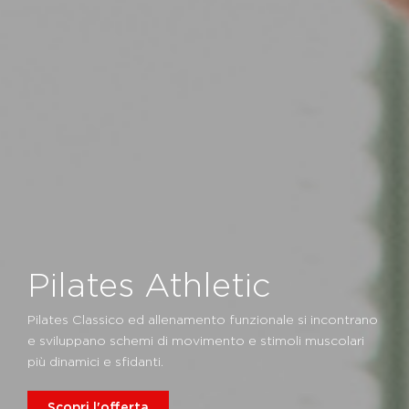
Pilates Athletic
Pilates Classico ed allenamento funzionale si incontrano
e sviluppano schemi di movimento e stimoli muscolari
più dinamici e sfidanti.
Scopri l'offerta