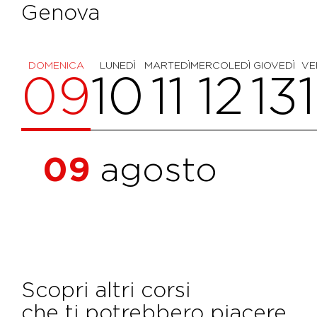
Genova
DOMENICA
LUNEDÌ
MARTEDÌ
MERCOLEDÌ
GIOVEDÌ
VE
09
10
11
12
13
09
agosto
Scopri altri corsi
che ti potrebbero piacere